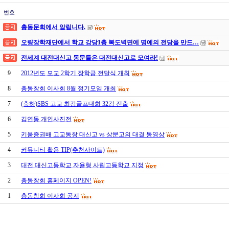
번호
총동문회에서 알립니다.
오량장학재단에서 학교 강당1층 복도벽면에 명예의 전당을 만드…
전세계 대전대신고 동문들은 대전대신고로 모여라!
9
2012년도 모교 2학기 장학금 전달식 개최
8
총동창회 이사회 8월 정기모임 개최
7
(축하)SBS 고교 최강골프대회 32강 진출
6
김연동 개인사진전
5
키움증권배 고교동창 대신고 vs 상문고의 대결 동영상
4
커뮤니티 활용 TIP(추천사이트)
3
대전 대신고등학교 자율형 사립고등학교 지정
2
총동창회 홈페이지 OPEN!
1
총동창회 이사회 공지