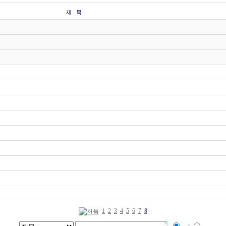
제 목
1
2
3
4
5
6
7
8